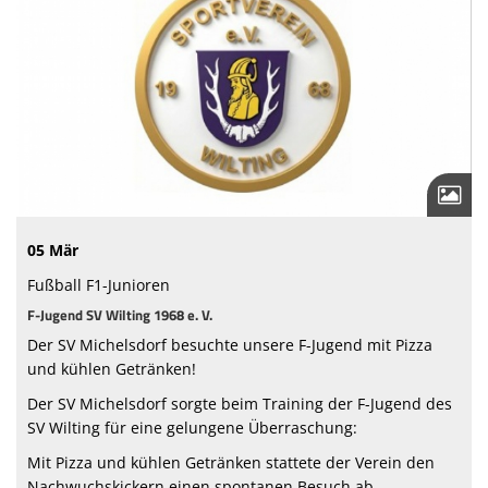
„Woaßt as no?!“
Ferienfreizeit
"zam sitzen"
Förderverein
Jugendabteilung
Jako Shop
05 Mär
Spielstätten
Fußball F1-Junioren
F-Jugend SV Wilting 1968 e. V.
Trainingszeiten
Der SV Michelsdorf besuchte unsere F-Jugend mit Pizza
und kühlen Getränken!
Kinder- Jugendschutzkonzept
Der SV Michelsdorf sorgte beim Training der F-Jugend des
Vorstandschaft
SV Wilting für eine gelungene Überraschung:
Mitgliedsbeiträge
Mit Pizza und kühlen Getränken stattete der Verein den
Nachwuchskickern einen spontanen Besuch ab.