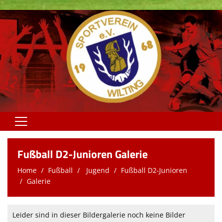
Home
Fußball D2-Junioren Galerie
Fußball
Home
Fußball
Jugend
Fußball D2-Junioren
Galerie
Volleyball
"fit & gsund"
Leider sind in dieser Bildergalerie noch keine Bilder