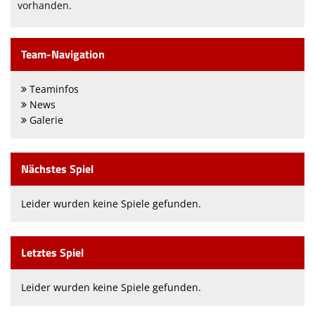
„Woaßt as no?!“
vorhanden.
Ferienfreizeit
Team-Navigation
"zam sitzen"
Teaminfos
Förderverein
News
Galerie
Jugendabteilung
Jako Shop
Nächstes Spiel
Spielstätten
Leider wurden keine Spiele gefunden.
Trainingszeiten
Kinder- Jugendschutzkonzept
Letztes Spiel
Vorstandschaft
Leider wurden keine Spiele gefunden.
Mitgliedsbeiträge