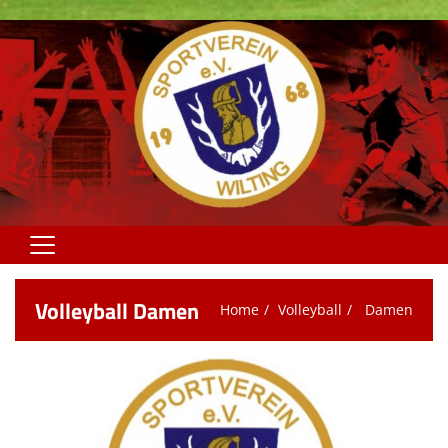
Home
Volleyball Damen
Home
Volleyball
Damen
Fußball
Volleyball
"fit & gsund"