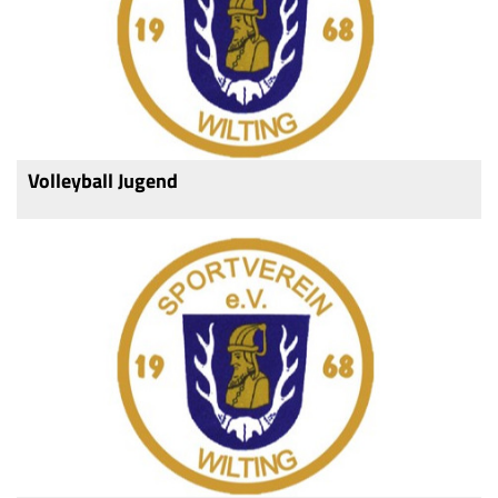
„Woaßt as no?!“
Ferienfreizeit
"zam sitzen"
Förderverein
Volleyball Jugend
Jugendabteilung
Jako Shop
Spielstätten
Trainingszeiten
Kinder- Jugendschutzkonzept
Vorstandschaft
Mitgliedsbeiträge